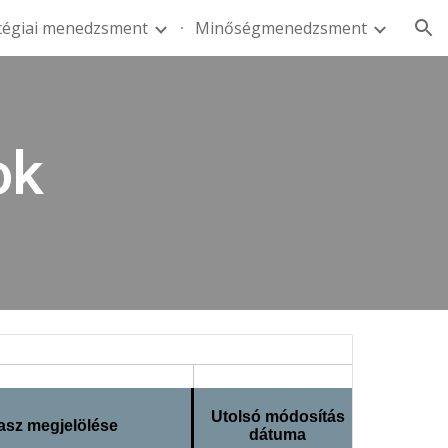
tégiai menedzsment
Minőségmenedzsment
ion
ok